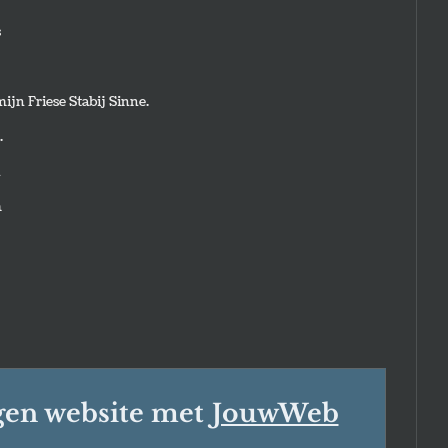
s
mijn Friese Stabij Sinne.
.
n
m
gen website met
JouwWeb