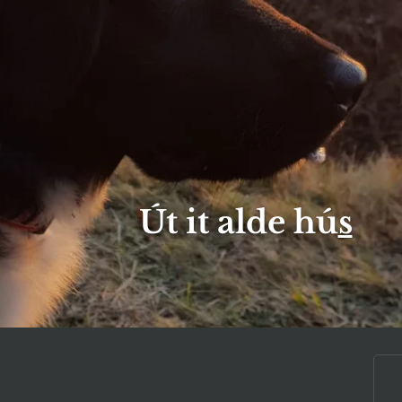
Út it alde hú
s