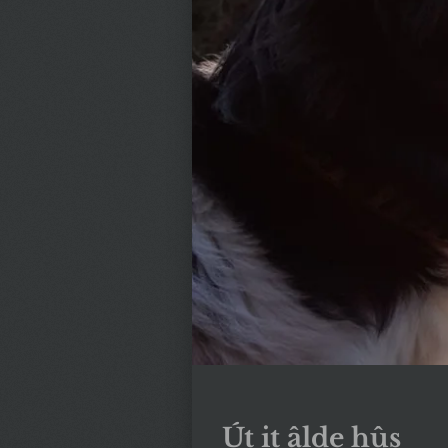
Út it âlde hûs